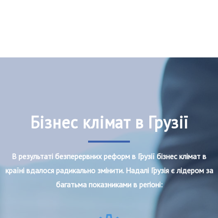
Бізнес клімат в Грузії
В результаті безперервних реформ в Грузії бізнес клімат в
країні вдалося радикально змінити. Надалі Грузія є лідером за
багатьма показниками в регіоні: