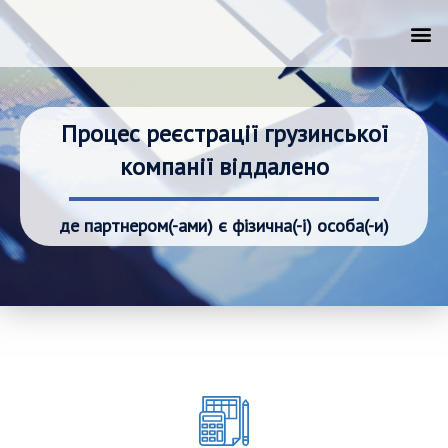
Процес реєстрації грузинської
компанії віддалено
де партнером(-ами) є фізична(-і) особа(-и)